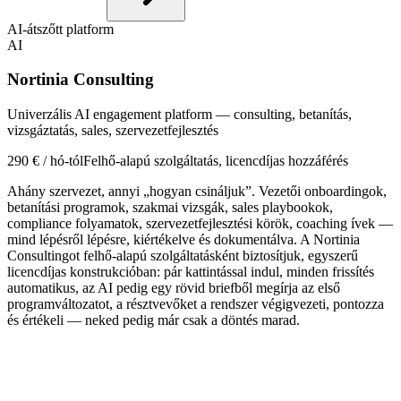
AI-átszőtt platform
AI
Nortinia Consulting
Univerzális AI engagement platform — consulting, betanítás,
vizsgáztatás, sales, szervezetfejlesztés
290 € / hó-tól
Felhő-alapú szolgáltatás, licencdíjas hozzáférés
Ahány szervezet, annyi „hogyan csináljuk”. Vezetői onboardingok,
betanítási programok, szakmai vizsgák, sales playbookok,
compliance folyamatok, szervezetfejlesztési körök, coaching ívek —
mind lépésről lépésre, kiértékelve és dokumentálva. A Nortinia
Consultingot felhő-alapú szolgáltatásként biztosítjuk, egyszerű
licencdíjas konstrukcióban: pár kattintással indul, minden frissítés
automatikus, az AI pedig egy rövid briefből megírja az első
programváltozatot, a résztvevőket a rendszer végigvezeti, pontozza
és értékeli — neked pedig már csak a döntés marad.