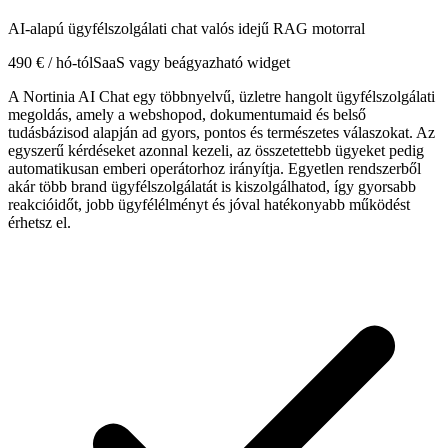
AI-alapú ügyfélszolgálati chat valós idejű RAG motorral
490 € / hó-tól
SaaS vagy beágyazható widget
A Nortinia AI Chat egy többnyelvű, üzletre hangolt ügyfélszolgálati
megoldás, amely a webshopod, dokumentumaid és belső
tudásbázisod alapján ad gyors, pontos és természetes válaszokat. Az
egyszerű kérdéseket azonnal kezeli, az összetettebb ügyeket pedig
automatikusan emberi operátorhoz irányítja. Egyetlen rendszerből
akár több brand ügyfélszolgálatát is kiszolgálhatod, így gyorsabb
reakcióidőt, jobb ügyfélélményt és jóval hatékonyabb működést
érhetsz el.