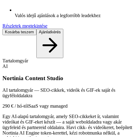
Valós idejű ajánlások a legforróbb leadekhez
Részletek megtekintése
Kosárba teszem
Ajánlatkérés
Tartalomgyár
AI
Nortinia Content Studio
AI tartalomgyár — SEO-cikkek, videók és GIF-ek saját és
ügyféloldalakra
290 € / hó-tól
SaaS vagy managed
Egy AI-alapú tartalomgyár, amely SEO-cikkeket ír, valamint
videókat és GIF-eket készít — a saját weboldaladra vagy akár
ügyfeleid és partnereid oldalaira. Havi cikk- és videókeret, beépített
Nortinia AI Engine token-kerettel, kézi robotmunka nélkül, a