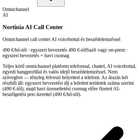
Omnichannel
AI
Nortinia AI Call Center
Omnichannel call center AI voicebottal és beszédelemzéssel
490 €/hó-tól · egyszeri bevezetés 490 €-tól
SaaS vagy on-prem ·
egyszeri bevezetés + havi csomag
Teljes körű omnichannel platform telefonnal, chattel, AI voicebottal,
egyedi hangprofillal és valós idejű beszédelemzéssel. Nem
szövegbot — tényleg felveszi helyetted a telefont. Az árazás két
részből áll: egyszeri bevezetési díj a lefedett területek száma szerint
(490 €-tól), majd havi üzemeltetési csomag előre fizetett AI-
beszélgetési perc-kerettel (490 €/hó-tól).