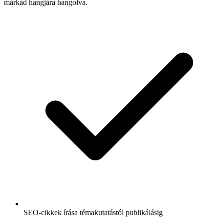
márkád hangjára hangolva.
SEO-cikkek írása témakutatástól publikálásig