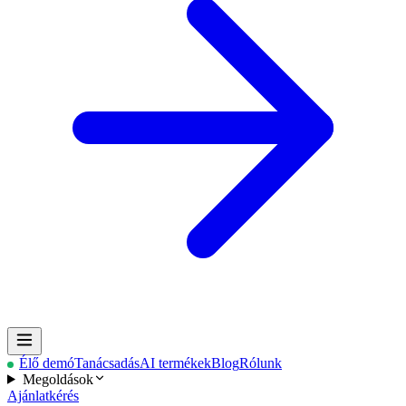
Élő demó
Tanácsadás
AI termékek
Blog
Rólunk
Megoldások
Ajánlatkérés