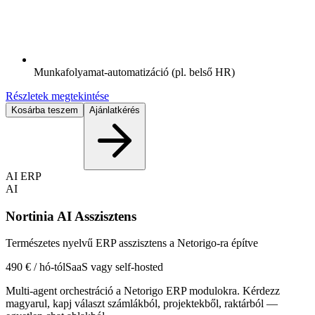
Munkafolyamat-automatizáció (pl. belső HR)
Részletek megtekintése
Kosárba teszem
Ajánlatkérés
AI ERP
AI
Nortinia AI Asszisztens
Természetes nyelvű ERP asszisztens a Netorigo-ra építve
490 € / hó-tól
SaaS vagy self-hosted
Multi-agent orchestráció a Netorigo ERP modulokra. Kérdezz
magyarul, kapj választ számlákból, projektekből, raktárból —