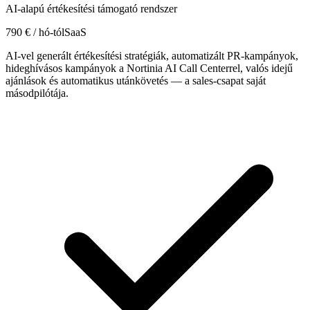
AI-alapú értékesítési támogató rendszer
790 € / hó-tól
SaaS
AI-vel generált értékesítési stratégiák, automatizált PR-kampányok,
hideghívásos kampányok a Nortinia AI Call Centerrel, valós idejű
ajánlások és automatikus utánkövetés — a sales-csapat saját
másodpilótája.