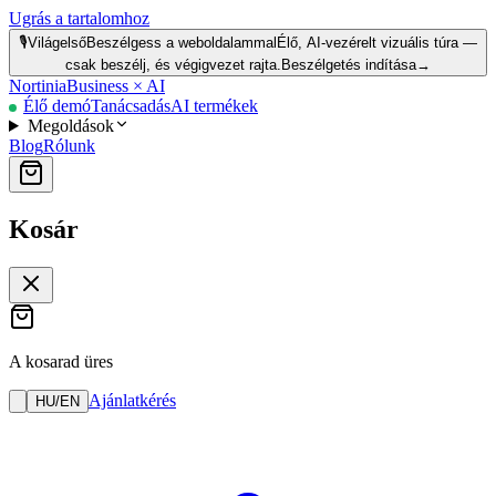
Ugrás a tartalomhoz
🎙️
Világelső
Beszélgess a weboldalammal
Élő, AI-vezérelt vizuális túra —
csak beszélj, és végigvezet rajta.
Beszélgetés indítása
→
Nortinia
Business × AI
Élő demó
Tanácsadás
AI termékek
Megoldások
Blog
Rólunk
Kosár
A kosarad üres
Ajánlatkérés
HU
/
EN