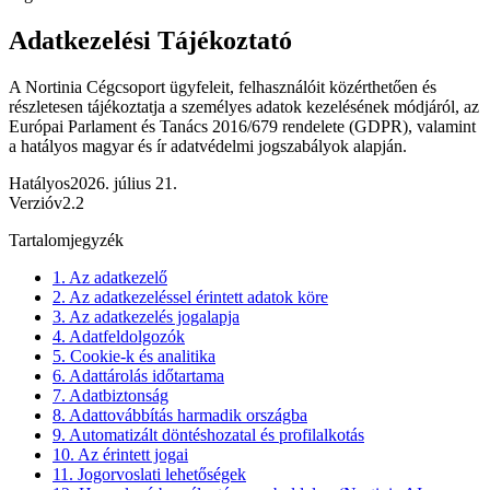
Adatkezelési Tájékoztató
A Nortinia Cégcsoport ügyfeleit, felhasználóit közérthetően és
részletesen tájékoztatja a személyes adatok kezelésének módjáról, az
Európai Parlament és Tanács 2016/679 rendelete (GDPR), valamint
a hatályos magyar és ír adatvédelmi jogszabályok alapján.
Hatályos
2026. július 21.
Verzió
v
2.2
Tartalomjegyzék
1. Az adatkezelő
2. Az adatkezeléssel érintett adatok köre
3. Az adatkezelés jogalapja
4. Adatfeldolgozók
5. Cookie-k és analitika
6. Adattárolás időtartama
7. Adatbiztonság
8. Adattovábbítás harmadik országba
9. Automatizált döntéshozatal és profilalkotás
10. Az érintett jogai
11. Jogorvoslati lehetőségek