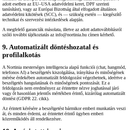
adott esetben az EU–USA adatvédelmi keret, DPF szerinti
tanúsítást), vagy az Európai Bizottság által elfogadott általános
adatvédelmi kikötések (SCC), és — szükség esetén — kiegészítő
technikai és szervezési intézkedések alapján.
A megfelelő garanciák másolata, illetve az adott adattovábbításról
szóló további tájékoztatás az info@nortinia.hu címen kérhető.
9. Automatizált döntéshozatal és
profilalkotás
A Nortinia mesterséges intelligencia alapú funkciói (chat, hangmód,
telefonos AI) a beszélgetés kiszolgálása, irányítása és minőségének
mérése érdekében automatizált feldolgozást végezhetnek, ideértve a
beszélgetés hangulatának és minőségének pontozását. Ez a
feldolgozás nem eredményez az érintettre nézve joghatással járó
vagy őt hasonlóan jelentős mértékben érintő, kizárólag automatizált
döntést (GDPR 22. cikk).
Az érintett kérésére a beszélgetést bármikor emberi munkatárs veszi
át, és minden érdemi, az érintettet érintő ügyben emberi
közreműködés áll rendelkezésre.