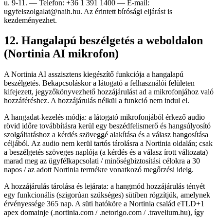
u. 9-11. — Telefon: +36 1 391 1400 — E-mail:
ugyfelszolgalat@naih.hu. Az érintett bírósági eljárást is
kezdeményezhet.
12. Hangalapú beszélgetés a weboldalon
(Nortinia AI mikrofon)
A Nortinia AI asszisztens kiegészítő funkciója a hangalapú
beszélgetés. Bekapcsoláskor a látogató a felhasználói felületen
kifejezett, jegyzőkönyvezhető hozzájárulást ad a mikrofonjához való
hozzáféréshez. A hozzájárulás nélkül a funkció nem indul el.
A hangadat-kezelés módja: a látogató mikrofonjából érkező audio
rövid időre továbbításra kerül egy beszédfelismerő és hangsúlyosító
szolgáltatáshoz a kérdés szöveggé alakítása és a válasz hangosítása
céljából. Az audio nem kerül tartós tárolásra a Nortinia oldalán; csak
a beszélgetés szöveges naplója (a kérdés és a válasz írott változata)
marad meg az ügyfélkapcsolati / minőségbiztosítási célokra a 30
napos / az adott Nortinia termékre vonatkozó megőrzési ideig.
A hozzájárulás tárolása és lejárata: a hangmód hozzájárulás tényét
egy funkcionális (szigorúan szükséges) sütiben rögzítjük, amelynek
érvényessége 365 nap. A süti hatóköre a Nortinia család eTLD+1
apex domainje (.nortinia.com / .netorigo.com / .travelium.hu), így