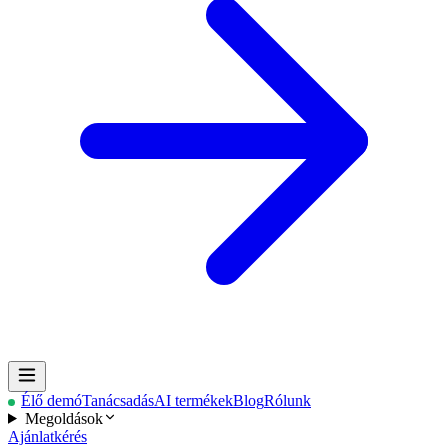
Élő demó
Tanácsadás
AI termékek
Blog
Rólunk
Megoldások
Ajánlatkérés