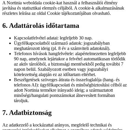
A Nortinia weboldala cookie-kat használ a felhasználói élmény
javítása és statisztikai elemzés céljából. A cookie-k alkalmazásának
részletes leírása az oldal Cookie tájékoztatójában olvasható.
6. Adattárolás időtartama
Kapcsolatfelvétel adatai: legfeljebb 30 nap.
Ügyfélkapcsolatból származó adatok: jogszabályban
meghatározott ideig (pl. 8 év a számviteli adatoknál).
Telefonos hívások hangfelvétele: alapértelmezetten legfeljebb
90 nap, amelynek lejártakor a felvétel automatikusan törlődik
az aktív tárolóból, a biztonsági mentésekből pedig további 7
napon belül. Szabályozott esetben vagy jogszabályi
kötelezettség alapján ez az időtartam eltérhet.
Beszélgetések szöveges átirata és összefoglalója (hang- és
telefonos AI): ügyfélkapcsolati és minőségbiztosítási célból az
adott Nortinia termékre irányadó ideig; a származtatott
minőségi/hangulati pontszámokat álnevesített formában
tároljuk.
7. Adatbiztonság
Az adatkezelő a kockázattal arányos, megfelelő technikai és