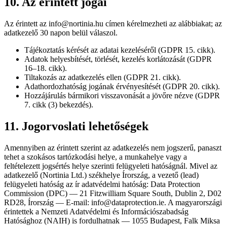
10. Az érintett jogai
Az érintett az info@nortinia.hu címen kérelmezheti az alábbiakat; az
adatkezelő 30 napon belül válaszol.
Tájékoztatás kérését az adatai kezeléséről (GDPR 15. cikk).
Adatok helyesbítését, törlését, kezelés korlátozását (GDPR
16–18. cikk).
Tiltakozás az adatkezelés ellen (GDPR 21. cikk).
Adathordozhatóság jogának érvényesítését (GDPR 20. cikk).
Hozzájárulás bármikori visszavonását a jövőre nézve (GDPR
7. cikk (3) bekezdés).
11. Jogorvoslati lehetőségek
Amennyiben az érintett szerint az adatkezelés nem jogszerű, panaszt
tehet a szokásos tartózkodási helye, a munkahelye vagy a
feltételezett jogsértés helye szerinti felügyeleti hatóságnál. Mivel az
adatkezelő (Nortinia Ltd.) székhelye Írország, a vezető (lead)
felügyeleti hatóság az ír adatvédelmi hatóság: Data Protection
Commission (DPC) — 21 Fitzwilliam Square South, Dublin 2, D02
RD28, Írország — E-mail: info@dataprotection.ie. A magyarországi
érintettek a Nemzeti Adatvédelmi és Információszabadság
Hatósághoz (NAIH) is fordulhatnak — 1055 Budapest, Falk Miksa