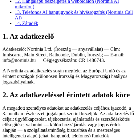
12. Hangalapú beszélgetés a weboldalon (Nortinia AI
mikrofon)
13. Telefonos AI hangügynök és hívásrögzítés (Nortinia Call
AI)
14. Záradék
1. Az adatkezelő
Adatkezelő: Nortinia Ltd. (Írország — anyavállalat) — Cím:
Inniscarra, Main Street, Rathcoole, Dublin, Írország — E-mail:
info@nortinia.hu — Cégjegyzékszám: CR 1486743.
A Nortinia az adatkezelés során megfelel az Európai Unió és az
érintett országok (különösen Írország és Magyarország) hatályos
jogszabályainak.
2. Az adatkezeléssel érintett adatok köre
A megadott személyes adatokat az adatkezelés céljához igazodó, a
3. pontban részletezett jogalapok szerint kezeljük. Az adatkezelés fő
céljai: ügyfélkapcsolat, tájékoztatás, ajánlatadás és szerződéskötés
elősegítése, valamint — külön hozzájárulás vagy jogos érdek
alapján — a szolgáltatásminőség biztosítása és a mesterséges
intelligencia alapú (chat, hangmód, telefonos) funkciók