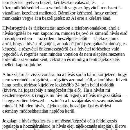
természetes nyelven beszél, kérdésekre válaszol, és — a
közreműködéseddel — a weboldalt vagy az ügyviteli rendszert is
vizuálisan kezelheti melletted. Bármikor kérheted, hogy emberi
munkatárs vegye át a beszélgetést; az AI erre a kérésre átad.
Hívásrögzítés és tájékoztatás: azokon a telefonvonalakon, ahol a
hívásrögzítés be van kapcsolva, minden bejövő és kimenő hívás első
másodperceiben — az érdemi beszélgetés előtt — tájékoztatunk
arról, hogy a hívást rögzítjük, annak céljáról (szolgáltatásminőség és
képzés), a részvétel önkéntességéről és a felvétel törléséhez való
jogodról. A rögzítés nem minden vonalon és nem alapértelmezetten
történik: azt vonalanként, célzottan és mindig a fenti tájékoztatás
mellett kapcsoljuk be.
A hozzájárulás visszavonása: ha a hívás során bármikor jelzed, hogy
nem szeretnéd a rögzítést, a rögzítés azonnal leáll, a korábban felvett
hang pedig törlésre kijelölve legkésőbb 24 órán belül törlődik
(kivéve, ha jogszabály a megőrzést írja elő). Ha a hívást mi
kezdeményezzük (vagyis mi hívunk téged), a hívás megszakítása —
ha egyszerűen leteszed — szintén a hozzájárulás visszavonásának
minősül. Minden hívás, tájékoztatás, hozzájárulási és törlési
esemény módosíthatatlan naplóba kerül.
Jogalap: a hívásrögzítés és a minőségi/képzési célú feldolgozás
jogalapja a hozzájárulásod (a hívás eleji tájékoztatás alapján), illetve