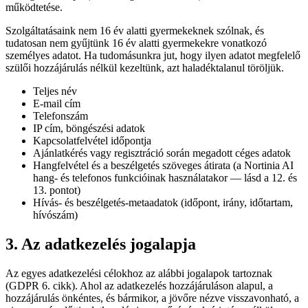
működtetése.
Szolgáltatásaink nem 16 év alatti gyermekeknek szólnak, és
tudatosan nem gyűjtünk 16 év alatti gyermekekre vonatkozó
személyes adatot. Ha tudomásunkra jut, hogy ilyen adatot megfelelő
szülői hozzájárulás nélkül kezeltünk, azt haladéktalanul töröljük.
Teljes név
E-mail cím
Telefonszám
IP cím, böngészési adatok
Kapcsolatfelvétel időpontja
Ajánlatkérés vagy regisztráció során megadott céges adatok
Hangfelvétel és a beszélgetés szöveges átirata (a Nortinia AI
hang- és telefonos funkcióinak használatakor — lásd a 12. és
13. pontot)
Hívás- és beszélgetés-metaadatok (időpont, irány, időtartam,
hívószám)
3. Az adatkezelés jogalapja
Az egyes adatkezelési célokhoz az alábbi jogalapok tartoznak
(GDPR 6. cikk). Ahol az adatkezelés hozzájáruláson alapul, a
hozzájárulás önkéntes, és bármikor, a jövőre nézve visszavonható, a