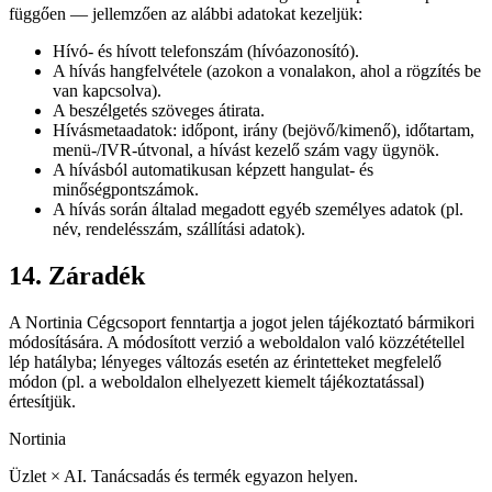
függően — jellemzően az alábbi adatokat kezeljük:
Hívó- és hívott telefonszám (hívóazonosító).
A hívás hangfelvétele (azokon a vonalakon, ahol a rögzítés be
van kapcsolva).
A beszélgetés szöveges átirata.
Hívásmetaadatok: időpont, irány (bejövő/kimenő), időtartam,
menü-/IVR-útvonal, a hívást kezelő szám vagy ügynök.
A hívásból automatikusan képzett hangulat- és
minőségpontszámok.
A hívás során általad megadott egyéb személyes adatok (pl.
név, rendelésszám, szállítási adatok).
14. Záradék
A Nortinia Cégcsoport fenntartja a jogot jelen tájékoztató bármikori
módosítására. A módosított verzió a weboldalon való közzététellel
lép hatályba; lényeges változás esetén az érintetteket megfelelő
módon (pl. a weboldalon elhelyezett kiemelt tájékoztatással)
értesítjük.
Nortinia
Üzlet × AI. Tanácsadás és termék egyazon helyen.