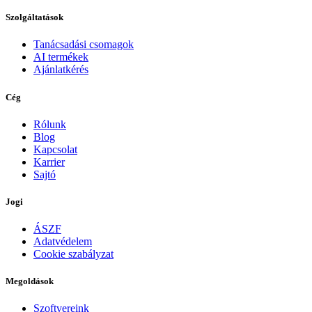
Szolgáltatások
Tanácsadási csomagok
AI termékek
Ajánlatkérés
Cég
Rólunk
Blog
Kapcsolat
Karrier
Sajtó
Jogi
ÁSZF
Adatvédelem
Cookie szabályzat
Megoldások
Szoftvereink