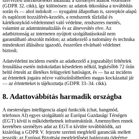
szervezési intézkedéseket alkalmaz a személyes adatok védelmére
(GDPR 32. cikk), így különösen: az adatok titkosítása a továbbítás
során és — ahol indokolt — nyugalmi állapotban is, szerepkör-alapú
és naplózott hozzáférés-kezelés, a rendszerek tűzfallal és
kártékonykód-védelemmel való védelme, rendszeres mentés,
valamint az adatminimalizálás és az álnevesítés elve. Az
adatbiztonság az interneten nyújtott szolgáltatásoknál nem
garantálható abszolút módon; az adatkezelő a tudomány és technika
mindenkori állásához igazodó, ésszerűen elvárható védelmet
biztosít.
Adatvédelmi incidens esetén az adatkezelő a jogszabályi feltételek
fennállása esetén indokolatlan késedelem nélkül, legkésőbb 72 órán
belül értesíti az illetékes felügyeleti hatóságot, és — ha az incidens
az érintettek jogaira nézve valószínűsíthetően magas kockázattal jár
— az érintetteket is tájékoztatja (GDPR 33–34. cikk).
8. Adattovábbítás harmadik országba
A mesterséges intelligencia alapú funkciók (chat, hangmód,
telefonos AI) egyes szolgáltatói az Európai Gazdasági Térségen
(EGT) kívül is működtethetnek infrastruktúrát. Amennyiben ennek
keretében személyes adat az EGT-n kívülre továbbítódik, azt
kizárólag a GDPR V. fejezete szerinti megfelelő garanciák mellett
tesszük: az Európai Bizottság megfelelőségi határozata (ideértve