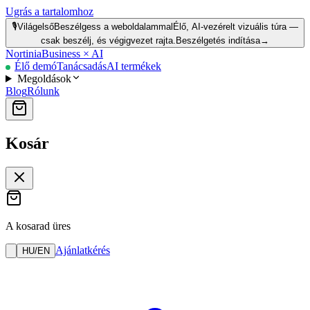
Ugrás a tartalomhoz
🎙️
Világelső
Beszélgess a weboldalammal
Élő, AI-vezérelt vizuális túra —
csak beszélj, és végigvezet rajta.
Beszélgetés indítása
→
Nortinia
Business × AI
Élő demó
Tanácsadás
AI termékek
Megoldások
Blog
Rólunk
Kosár
A kosarad üres
Ajánlatkérés
HU
/
EN