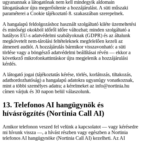
ugyanannak a látogatónak nem kell mindegyik aldomain
látogatásakor újra megerősítenie a hozzájárulást. A süti műszaki
paraméterei a Cookie tájékoztató 8. szakaszában szerepelnek.
A hangalapú feldolgozáshoz használt szolgáltató kiléte üzemeltetési
és minőségi okokból időről időre változhat; minden szolgáltató a
hatályos EU-s adatvédelmi szabályoknak (GDPR) és az általunk
megkövetelt nem-tárolási feltételeknek megfelelően kezeli az
átmeneti audiót. A hozzájárulás bármikor visszavonható: a süti
törlése vagy a böngésző adatvédelmi beállításai révén — ekkor a
következő mikrofonkattintáskor újra megjelenik a hozzájárulási
kérdés.
A látogató jogai (tájékoztatás kérése, törlés, korlátozás, tiltakozás,
adathordozhatóság) a hangalapú adatokra ugyanúgy vonatkoznak,
mint a többi személyes adatra; a kérelmeket az info@nortinia.hu
címen várjuk és 30 napon belül válaszolunk.
13. Telefonos AI hangügynök és
hívásrögzítés (Nortinia Call AI)
Amikor telefonon veszed fel velünk a kapcsolatot — vagy kérésedre
mi hívunk vissza —, a hívást részben vagy egészben a Nortinia
telefonos AI hangügynöke (Nortinia Call AI) kezelheti. Az AI