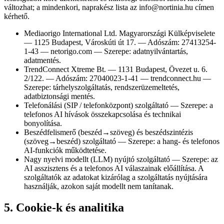
változhat; a mindenkori, naprakész lista az info@nortinia.hu címen
kérhető.
Mediaorigo International Ltd. Magyarországi Külképviselete
— 1125 Budapest, Városkúti út 17. — Adószám: 27413254-
1-43 — netorigo.com — Szerepe: adatnyilvántartás,
adatmentés.
TrendConnect Xtreme Bt. — 1131 Budapest, Övezet u. 6.
2/122. — Adószám: 27040023-1-41 — trendconnect.hu —
Szerepe: tárhelyszolgáltatás, rendszerüzemeltetés,
adatbiztonsági mentés.
Telefonálási (SIP / telefonközpont) szolgáltató — Szerepe: a
telefonos AI hívások összekapcsolása és technikai
bonyolítása.
Beszédfelismerő (beszéd→szöveg) és beszédszintézis
(szöveg→beszéd) szolgáltató — Szerepe: a hang- és telefonos
AI-funkciók működtetése.
Nagy nyelvi modellt (LLM) nyújtó szolgáltató — Szerepe: az
AI asszisztens és a telefonos AI válaszainak előállítása. A
szolgáltatók az adatokat kizárólag a szolgáltatás nyújtására
használják, azokon saját modellt nem tanítanak.
5. Cookie-k és analitika