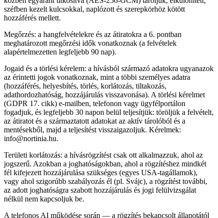
közben egyaránt titkosítva (AES-256-GCM) tároljuk, elkülönített,
széfben kezelt kulcsokkal, naplózott és szerepkörhöz kötött
hozzáférés mellett.
Megőrzés: a hangfelvételekre és az átiratokra a 6. pontban
meghatározott megőrzési idők vonatkoznak (a felvételek
alapértelmezetten legfeljebb 90 nap).
Jogaid és a törlési kérelem: a hívásból származó adatokra ugyanazok
az érintetti jogok vonatkoznak, mint a többi személyes adatra
(hozzáférés, helyesbítés, törlés, korlátozás, tiltakozás,
adathordozhatóság, hozzájárulás visszavonása). A törlési kérelmet
(GDPR 17. cikk) e-mailben, telefonon vagy ügyfélportálon
fogadjuk, és legfeljebb 30 napon belül teljesítjük: töröljük a felvételt,
az átiratot és a származtatott adatokat az aktív tárolóból és a
mentésekből, majd a teljesítést visszaigazoljuk. Kérelmek:
info@nortinia.hu.
Területi korlátozás: a hívásrögzítést csak ott alkalmazzuk, ahol az
jogszerű. Azokban a joghatóságokban, ahol a rögzítéshez mindkét
fél kifejezett hozzájárulása szükséges (egyes USA-tagállamok),
vagy ahol szigorúbb szabályozás él (pl. Svájc), a rögzítést további,
az adott joghatóságra szabott hozzájárulás és jogi felülvizsgálat
nélkül nem kapcsoljuk be.
A telefonos AI működése során — a rögzítés bekapcsolt állapotától