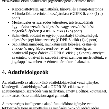
visszavonás előtti adatkezelés jogszerűségének érintése nélkül.
Kapcsolatfelvétel, ajánlatkérés, hírlevél és a hang-/telefonos
AI-funkciók: az érintett hozzájárulása (GDPR 6. cikk (1) a)
pont).
Megrendelés és szerződés teljesítése, ügyfélszolgálati
ügyintézés: szerződés teljesítése vagy szerződéskötést
megelőző lépések (GDPR 6. cikk (1) b) pont).
Számviteli, adózási és egyéb jogszabályi kötelezettségek
teljesítése: jogi kötelezettség (GDPR 6. cikk (1) c) pont).
Szolgáltatásminőség, munkatársaink képzése, csalás- és
visszaélés-megelőzés, rendszer- és adatbiztonság: az
adatkezelő jogos érdeke (GDPR 6. cikk (1) f) pont), amelyet
az érintett jogaival és szabadságaival szemben mérlegeltünk; e
jogalappal szemben az érintett bármikor tiltakozhat.
4. Adatfeldolgozók
Az adatkezelő az alábbi külső adatfeldolgozókat veszi igénybe.
Mindegyik adatfeldolgozóval a GDPR 28. cikke szerinti
adatfeldolgozói szerződés van hatályban, amely a célhoz kötöttséget,
a titoktartást és az adatbiztonságot garantálja.
A mesterséges intelligencia alapú funkciókhoz igénybe vett
feldolgozók köre üzemeltetési és minőségi okokból időről időre