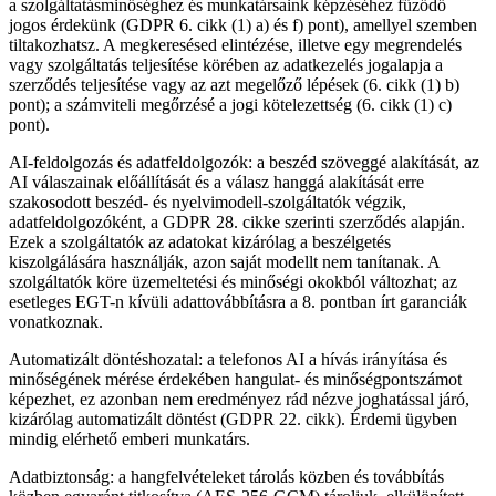
a szolgáltatásminőséghez és munkatársaink képzéséhez fűződő
jogos érdekünk (GDPR 6. cikk (1) a) és f) pont), amellyel szemben
tiltakozhatsz. A megkeresésed elintézése, illetve egy megrendelés
vagy szolgáltatás teljesítése körében az adatkezelés jogalapja a
szerződés teljesítése vagy az azt megelőző lépések (6. cikk (1) b)
pont); a számviteli megőrzésé a jogi kötelezettség (6. cikk (1) c)
pont).
AI-feldolgozás és adatfeldolgozók: a beszéd szöveggé alakítását, az
AI válaszainak előállítását és a válasz hanggá alakítását erre
szakosodott beszéd- és nyelvimodell-szolgáltatók végzik,
adatfeldolgozóként, a GDPR 28. cikke szerinti szerződés alapján.
Ezek a szolgáltatók az adatokat kizárólag a beszélgetés
kiszolgálására használják, azon saját modellt nem tanítanak. A
szolgáltatók köre üzemeltetési és minőségi okokból változhat; az
esetleges EGT-n kívüli adattovábbításra a 8. pontban írt garanciák
vonatkoznak.
Automatizált döntéshozatal: a telefonos AI a hívás irányítása és
minőségének mérése érdekében hangulat- és minőségpontszámot
képezhet, ez azonban nem eredményez rád nézve joghatással járó,
kizárólag automatizált döntést (GDPR 22. cikk). Érdemi ügyben
mindig elérhető emberi munkatárs.
Adatbiztonság: a hangfelvételeket tárolás közben és továbbítás